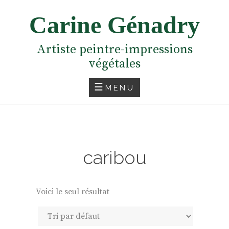
Skip
Carine Génadry
to
content
Artiste peintre-impressions
végétales
MENU
caribou
Voici le seul résultat