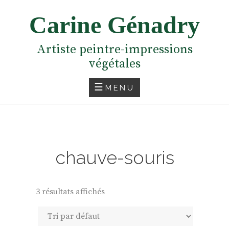
Skip
Carine Génadry
to
content
Artiste peintre-impressions
végétales
MENU
chauve-souris
3 résultats affichés