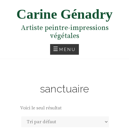
Skip
Carine Génadry
to
content
Artiste peintre-impressions
végétales
MENU
sanctuaire
Voici le seul résultat