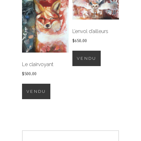
L’envol d’ailleurs
$
650.00
VENDU
Le clairvoyant
$
500.00
VENDU
Navigation