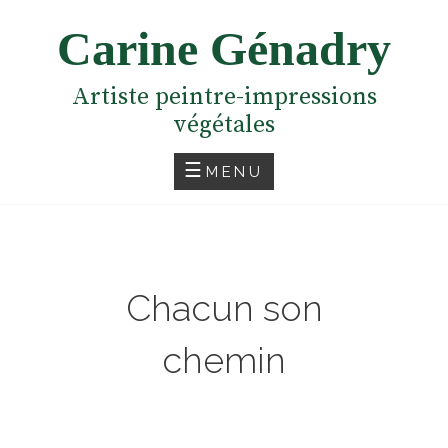
Skip
Carine Génadry
to
content
Artiste peintre-impressions
végétales
MENU
Chacun son
chemin