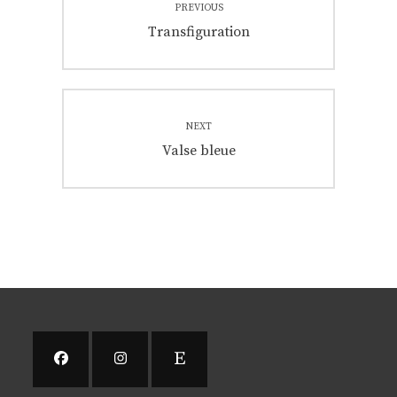
PREVIOUS
de
Previous
Transfiguration
post:
l'article
NEXT
Next
Valse bleue
post: